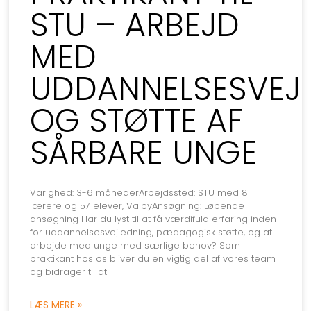
STU – ARBEJD
MED
UDDANNELSESVEJ
OG STØTTE AF
SÅRBARE UNGE
Varighed: 3-6 månederArbejdssted: STU med 8
lærere og 57 elever, ValbyAnsøgning: Løbende
ansøgning Har du lyst til at få værdifuld erfaring inden
for uddannelsesvejledning, pædagogisk støtte, og at
arbejde med unge med særlige behov? Som
praktikant hos os bliver du en vigtig del af vores team
og bidrager til at
LÆS MERE »