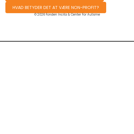
HVAD BETYDER DET AT VÆRE NON-PROFIT?
© 2026 Fonden Incita & Center For Autisme