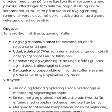
arbejder med unge på forskellige kognitive niveauer og med
psykiske udfordringer som autisme, angst, ADHD og andre
sårbarheder. Vi fokuserer på at skabe en tryg og lærerig
ramme for vores elever, så de kan udvikle deres færdigheder,
selvstændighed og selvtillid.
Opgaver:
Som praktikant vil dine opgaver omfatte:
Søgning af praktikpladser
for eleverne, så de får
relevante erfaringer.
Udarbejdelse af CV’er
sammen med de unge og hjælp til
ansøgningsprocesser for fritidsjobs.
Undervisning og vejledning
af de unge, både i grupper
og individuelt, afhængigt af behov.
Deltagelse i gruppepraktikker,
hvor du støtter eleverne
på deres vej til nye oplevelser og læring.
Vi tilbyder:
Grundig og tålmodig oplæring i både pædagogiske
metoder og vejledningsarbejde.
En rummelig og professionel arbejdsplads, hvor du får
erfaring med arbejde med unge med særlige behov.
Mulighed for at udvikle kompetencer inden for vejledning,
undervisning, og socialpædagogisk støtte.