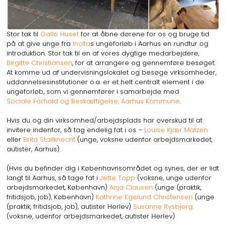
Stor tak til
Gallo Huset
for at åbne dørene for os og bruge tid
på at give unge fra
Incita
s ungeforløb i Aarhus en rundtur og
introduktion. Stor tak til en af vores dygtige medarbejdere,
Birgitte Christiansen
, for at arrangere og gennemføre besøget.
At komme ud af undervisningslokalet og besøge virksomheder,
uddannelsesinstitutioner o.a. er et helt centralt element i de
ungeforløb, som vi gennemfører i samarbejde med
Sociale Forhold og Beskæftigelse, Aarhus Kommune
.
Hvis du og din virksomhed/arbejdsplads har overskud til at
invitere indenfor, så tag endelig fat i os –
Louise Kjær Matzen
eller
Brita Stallknecht
(unge, voksne udenfor arbejdsmarkedet,
autister, Aarhus).
(Hvis du befinder dig i Københavnsområdet og synes, der er lidt
langt til Aarhus, så tage fat i
Jette Topp
(voksne, unge udenfor
arbejdsmarkedet, København)
Anja Clausen
(unge (praktik,
fritidsjob, job), København)
Kathrine Egelund Christensen
(unge
(praktik, fritidsjob, job), autister Herlev)
Susanne Rysbjerg
(voksne, udenfor arbejdsmarkedet, autister Herlev)