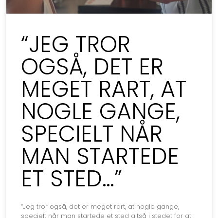
“JEG TROR
OGSÅ, DET ER
MEGET RART, AT
NOGLE GANGE,
SPECIELT NÅR
MAN STARTEDE
ET STED…”
“Jeg tror også, det er meget rart, at nogle gange,
specielt når man startede et sted altså i stedet for at