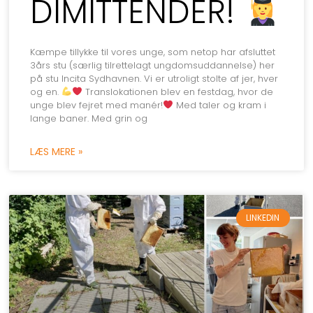
DIMITTENDER!
Kæmpe tillykke til vores unge, som netop har afsluttet
3års stu (særlig tilrettelagt ungdomsuddannelse) her
på stu Incita Sydhavnen. Vi er utroligt stolte af jer, hver
og en.
Translokationen blev en festdag, hvor de
unge blev fejret med manér!
Med taler og kram i
lange baner. Med grin og
LÆS MERE »
LINKEDIN