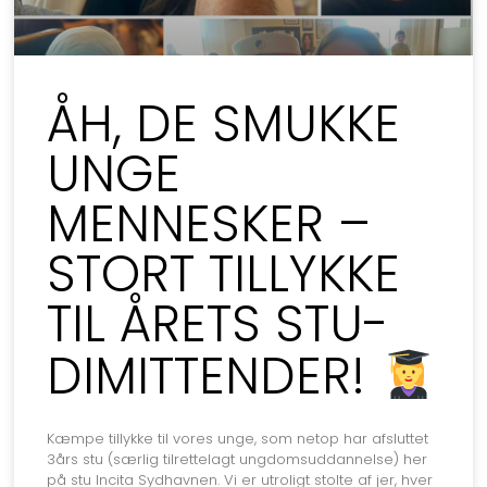
ÅH, DE SMUKKE
UNGE
MENNESKER –
STORT TILLYKKE
TIL ÅRETS STU-
DIMITTENDER!
Kæmpe tillykke til vores unge, som netop har afsluttet
3års stu (særlig tilrettelagt ungdomsuddannelse) her
på stu Incita Sydhavnen. Vi er utroligt stolte af jer, hver