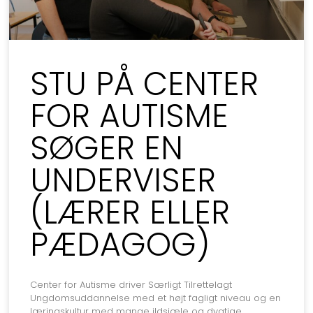
STU PÅ CENTER
FOR AUTISME
SØGER EN
UNDERVISER
(LÆRER ELLER
PÆDAGOG)
Center for Autisme driver Særligt Tilrettelagt
Ungdomsuddannelse med et højt fagligt niveau og en
læringskultur med mange ildsjæle og dygtige,