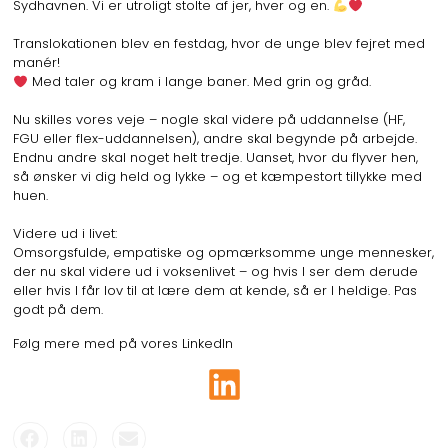
Sydhavnen. Vi er utroligt stolte af jer, hver og en.
Translokationen blev en festdag, hvor de unge blev fejret med
manér!
Med taler og kram i lange baner. Med grin og gråd.
Nu skilles vores veje – nogle skal videre på uddannelse (HF,
FGU eller flex-uddannelsen), andre skal begynde på arbejde.
Endnu andre skal noget helt tredje. Uanset, hvor du flyver hen,
så ønsker vi dig held og lykke – og et kæmpestort tillykke med
huen.
Videre ud i livet:
Omsorgsfulde, empatiske og opmærksomme unge mennesker,
der nu skal videre ud i voksenlivet – og hvis I ser dem derude
eller hvis I får lov til at lære dem at kende, så er I heldige. Pas
godt på dem.
Følg mere med på vores LinkedIn