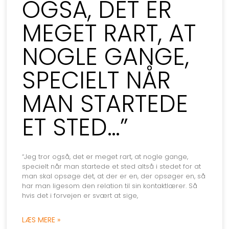
OGSÅ, DET ER
MEGET RART, AT
NOGLE GANGE,
SPECIELT NÅR
MAN STARTEDE
ET STED…”
“Jeg tror også, det er meget rart, at nogle gange,
specielt når man startede et sted altså i stedet for at
man skal opsøge det, at der er en, der opsøger en, så
har man ligesom den relation til sin kontaktlærer. Så
hvis det i forvejen er svært at sige,
LÆS MERE »