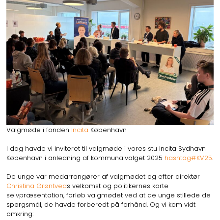
Valgmøde i fonden
Incita
København
I dag havde vi inviteret til valgmøde i vores stu Incita Sydhavn
København i anledning af kommunalvalget 2025
hashtag#KV25
.
De unge var medarrangører af valgmødet og efter direktør
Christina Grøntved
s velkomst og politikernes korte
selvpræsentation, forløb valgmødet ved at de unge stillede de
spørgsmål, de havde forberedt på forhånd. Og vi kom vidt
omkring: