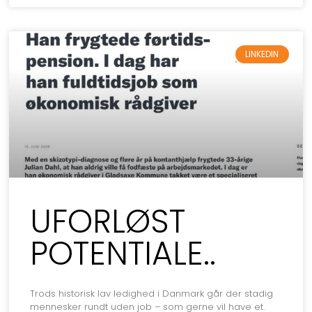
LINKEDIN
UFORLØST
POTENTIALE..
Trods historisk lav ledighed i Danmark går der stadig
mennesker rundt uden job – som gerne vil have et.