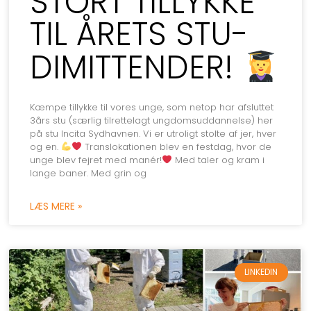
STORT TILLYKKE
TIL ÅRETS STU-
DIMITTENDER!
Kæmpe tillykke til vores unge, som netop har afsluttet
3års stu (særlig tilrettelagt ungdomsuddannelse) her
på stu Incita Sydhavnen. Vi er utroligt stolte af jer, hver
og en.
Translokationen blev en festdag, hvor de
unge blev fejret med manér!
Med taler og kram i
lange baner. Med grin og
LÆS MERE »
LINKEDIN