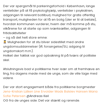
Der var spørgsmål til parkeringsforhold i København, lange
ventetider på at få psykologhjælp, ventetider i psykiatrien,
adgangen til relevant botilbud, mulighed for gratis offentlig
transport, muligheden for at få en bolig (der er til at betale),
hvordan kommunen vurderer, hvem der må komme på stu,
vilkårene for at starte op som iværksætter, adgangen til
fritidsaktiviteter
– og så det helt store emne:
Muligheden for at stu bliver sidestillet med andre
ungdomsuddannelser (ift. forsørgelse/SU, adgang til
ungdomskort m.m.).
Hvilket der faktisk var god opbakning til på tværs af politiske
skel.
Afslutningsvis bad vi politikerne hver især om at fremhæve en
ting, fra dagens møde med de unge, som de ville tage med
videre.
Der var stort engagement både fra politikerne borgmester
Jens-Kristian Lütken
Line Ervolder
Mads Balslev Hansen
Maria
Sofie Petersen
@Andreas Keil
OG fra de unges side. Det var stærkt og rørende.